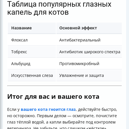
Таблица популярных глазных
капель для котов
Название
Основной эффект
Флоксал
Антибактериальный
Тобрекс
Антибиотик широкого спектра
Альбуцид
Противомикробный
Искусственная слеза
Увлажнение и защита
П
Итог для вас и вашего кота
Если у
вашего кота гноится глаз
, действуйте быстро,
но осторожно. Первым делом — осмотрите, почистите
глаз тёплой водой, а капли выбирайте под контролем
ветеринара. Не забудьте, что слишком «жёсткое»