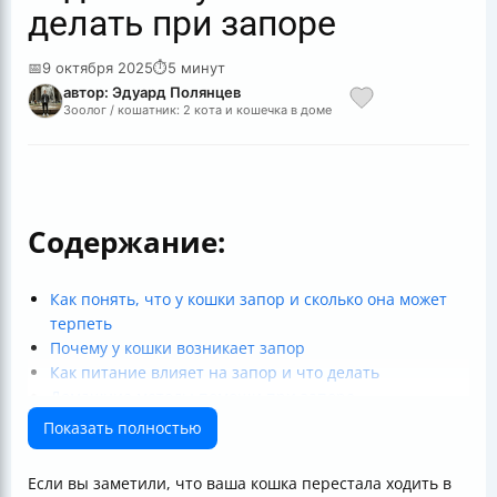
делать при запоре
📅
9 октября 2025
⏱
5 минут
автор: Эдуард Полянцев
Зоолог / кошатник: 2 кота и кошечка в доме
Содержание:
Как понять, что у кошки запор и сколько она может
терпеть
Почему у кошки возникает запор
Как питание влияет на запор и что делать
Домашние методы помощи при запоре
Когда и какие слабительные можно использовать
Показать полностью
Первая помощь и когда срочно к ветеринару
Как избежать осложнений и профилактика
Если вы заметили, что ваша кошка перестала ходить в
Итоговая таблица симптомов и действий