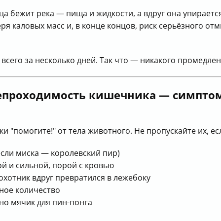
ца бежит река — пища и жидкости, а вдруг она упираетс
теря каловых масс и, в конце концов, риск серьёзного от
 всего за несколько дней. Так что — никакого промедлен
 непроходимость кишечника — симпто
и "помогите!" от тела животного. Не пропускайте их, ес
 если миска — королевский пир)
ой и сильной, порой с кровью
охотник вдруг превратился в лежебоку
дное количество
но мячик для пин-понга