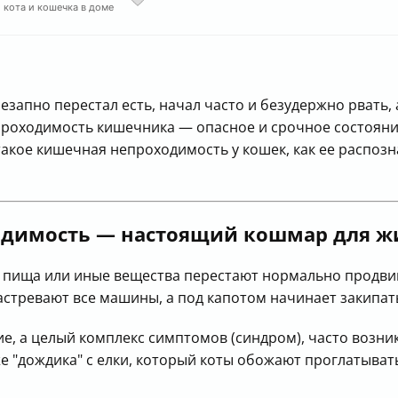
2 кота и кошечка в доме
езапно перестал есть, начал часто и безудержно рвать, 
непроходимость кишечника — опасное и срочное состоя
о такое кишечная непроходимость у кошек, как ее распоз
димость — настоящий кошмар для жи
 пища или иные вещества перестают нормально продвиг
застревают все машины, а под капотом начинает закипат
ие, а целый комплекс симптомов (синдром), часто воз
же "дождика" с елки, который коты обожают проглатыват