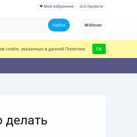
❤ Моё избранное
О проекте
Найти
Меню
в cookie, указанных в данной Политике.
OK
о делать