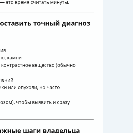
— это время считать минуты.
оставить точный диагноз
ния
ло, камни
 контрастное вещество (обычно
влений
ки или опухоли, но часто
озом), чтобы выявить и сразу
важные шаги владельца