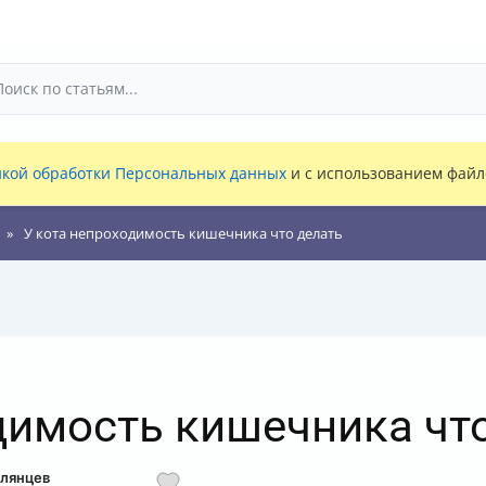
кой обработки Персональных данных
и с использованием файло
У кота непроходимость кишечника что делать
димость кишечника чт
олянцев