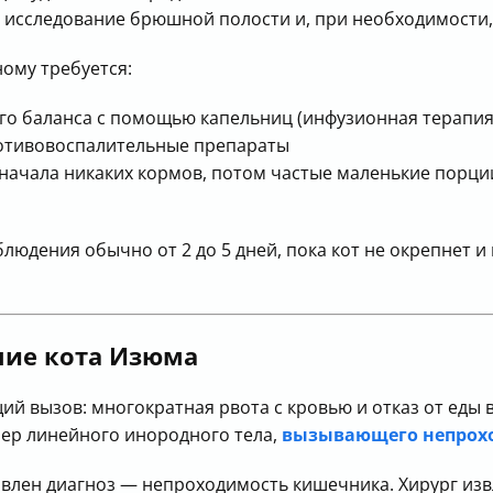
исследование брюшной полости и, при необходимости,
ному требуется:
го баланса с помощью капельниц (инфузионная терапия
отивовоспалительные препараты
сначала никаких кормов, потом частые маленькие порц
юдения обычно от 2 до 5 дней, пока кот не окрепнет и
ние кота Изюма
й вызов: многократная рвота с кровью и отказ от еды в
мер линейного инородного тела,
вызывающего непрох
влен диагноз — непроходимость кишечника. Хирург извл