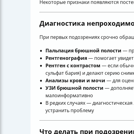
Некоторые признаки появляются постеп
Диагностика непроходимо
При первых подозрениях срочно обраща
Пальпация брюшной полости
— пр
Рентгенография
— помогает увидеть
Рентген с контрастом
— если обычн
сульфат бария) и делают серию сним
Анализы крови и мочи
— для оцен
УЗИ брюшной полости
— дополняет
малоинформативно
В редких случаях — диагностическая
устранить проблему
Что делать при подозрен