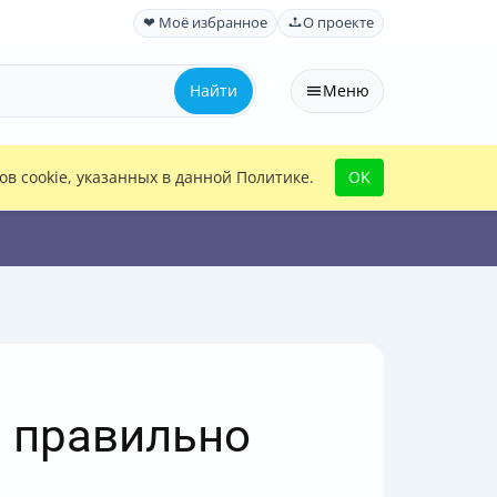
❤ Моё избранное
О проекте
Найти
Меню
в cookie, указанных в данной Политике.
OK
а правильно