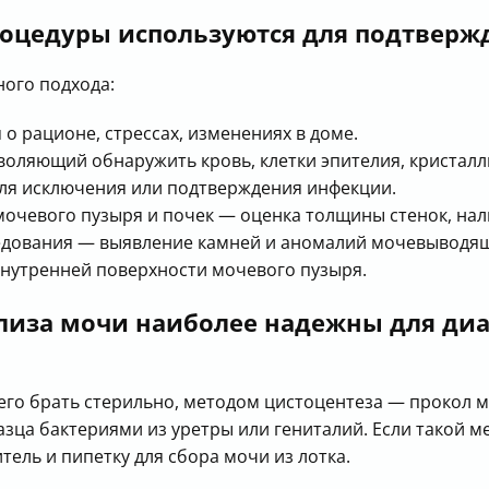
роцедуры используются для подтверж
ного подхода:
 рационе, стрессах, изменениях в доме.
воляющий обнаружить кровь, клетки эпителия, кристалл
ля исключения или подтверждения инфекции.
мочевого пузыря и почек — оценка толщины стенок, нал
едования — выявление камней и аномалий мочевыводящ
нутренней поверхности мочевого пузыря.
лиза мочи наиболее надежны для диа
сего брать стерильно, методом цистоцентеза — прокол
разца бактериями из уретры или гениталий. Если такой 
ль и пипетку для сбора мочи из лотка.