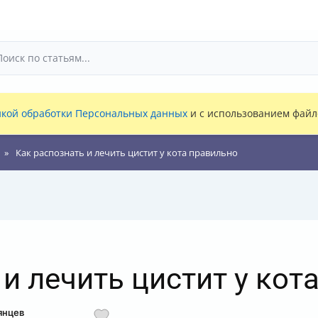
кой обработки Персональных данных
и с использованием файло
Как распознать и лечить цистит у кота правильно
и лечить цистит у кот
янцев