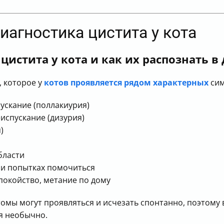
иагностика цистита у кота
цистита у кота и как их распознать 
, которое у
котов проявляется рядом характерных
сим
ускание (поллакиурия)
испускание (дизурия)
)
бласти
ри попытках помочиться
покойство, метание по дому
томы могут проявляться и исчезать спонтанно, поэтому
бя необычно.