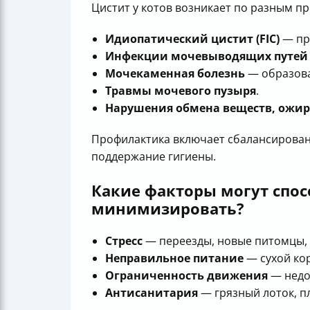
Цистит у котов возникает по разным п
Идиопатический цистит (FIC)
— при
Инфекции мочевыводящих путей
Мочекаменная болезнь
— образова
Травмы мочевого пузыря
.
Нарушения обмена веществ, ожи
Профилактика включает сбалансированн
поддержание гигиены.
Какие факторы могут спосо
минимизировать?
Стресс
— переезды, новые питомцы, 
Неправильное питание
— сухой ко
Ограниченность движения
— недо
Антисанитария
— грязный лоток, пл