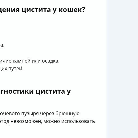
дения цистита у кошек?
ы.
ичие камней или осадка.
их путей.
гностики цистита у
 мочевого пузыря через брюшную
метод невозможен, можно использовать