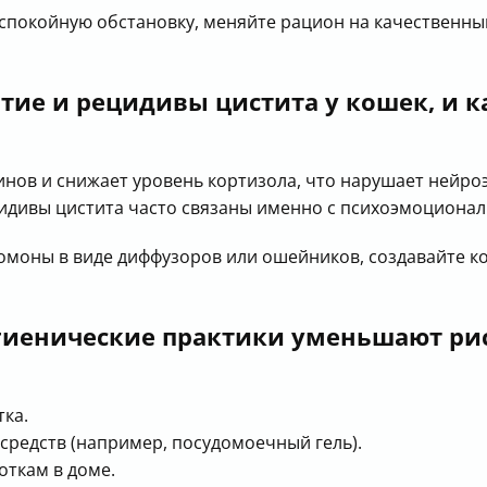
спокойную обстановку, меняйте рацион на качественны
итие и рецидивы цистита у кошек, и 
инов и снижает уровень кортизола, что нарушает нейр
цидивы цистита часто связаны именно с психоэмоциона
омоны в виде диффузоров или ошейников, создавайте к
игиенические практики уменьшают ри
тка.
редств (например, посудомоечный гель).
откам в доме.