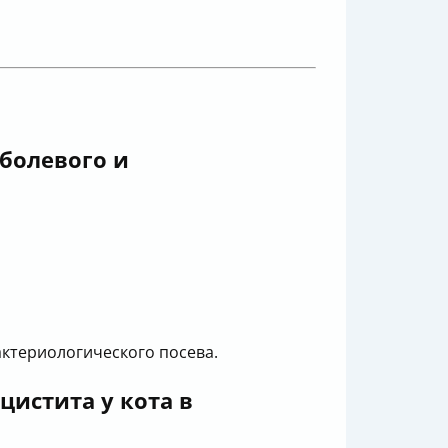
болевого и
ктериологического посева.
истита у кота в