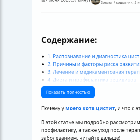
Зоолог / кошатник: 2 
Содержание:
1. Распознавание и диагностика цист
2. Причины и факторы риска развити
3. Лечение и медикаментозная тера
4. Диета и профилактика рецидивов
5. Уход и поддержка после лечения
Показать полностью
Итог
Почему у
моего кота цистит
, и что с
В этой статье мы подробно рассмотри
профилактику, а также уход после тера
заболеванием, читайте дальше!