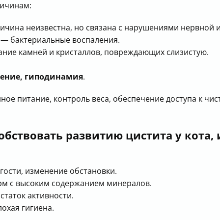
ричинам:
чина неизвестна, но связана с нарушениями нервной и
— бактериальные воспаления.
ние камней и кристаллов, повреждающих слизистую.
рение, гиподинамия
.
ое питание, контроль веса, обеспечение доступа к чист
бствовать развитию цистита у кота, 
гости, изменение обстановки.
рм с высоким содержанием минералов.
статок активности.
охая гигиена.