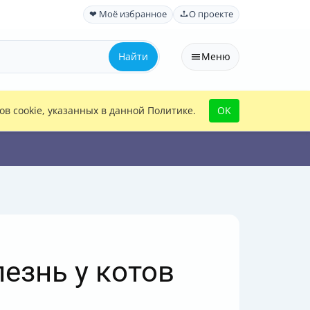
❤ Моё избранное
О проекте
Найти
Меню
в cookie, указанных в данной Политике.
OK
езнь у котов