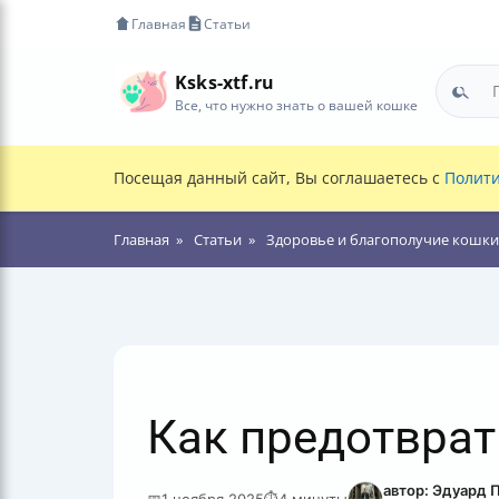
Главная
Статьи
Ksks-xtf.ru
Все, что нужно знать о вашей кошке
Посещая данный сайт, Вы соглашаетесь с
Полити
Главная
Статьи
Здоровье и благополучие кошки
Как предотврат
автор: Эдуард 
📅
1 ноября 2025
⏱
4 минуты