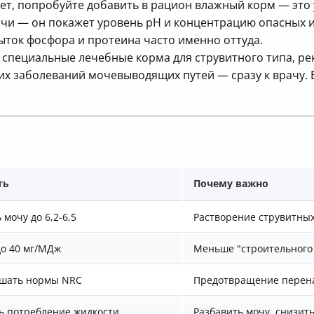
ьет, попробуйте добавить в рацион влажный корм — эт
очи — он покажет уровень рН и концентрацию опасных 
быток фосфора и протеина часто именно оттуда.
е специальные лечебные корма для струвитного типа, 
гих заболеваний мочевыводящих путей — сразу к врачу.
ть
Почему важно
 мочу до 6,2-6,5
Растворение струвитных
до 40 мг/МДж
Меньше "строительного
шать нормы NRC
Предотвращение перен
ь потребление жидкости
Разбавить мочу, снизит