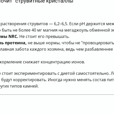
"мочит" струвитные кристаллы
астворения струвитов — 6,2–6,5. Если рН держится межд
 быть не более 40 мг магния на мегаджоуль обменной э
рмы NRC.
Не стоит его превышать.
ь протеина,
не выше нормы, чтобы не "провоцировать
главная забота каждого хозяина, ведь чем разбавленне
кормление снижает концентрацию ионов.
 не стоит экспериментировать с диетой самостоятельно.
ё будут корректировать. Иногда нужно менять состав пи
ругих типов камней.