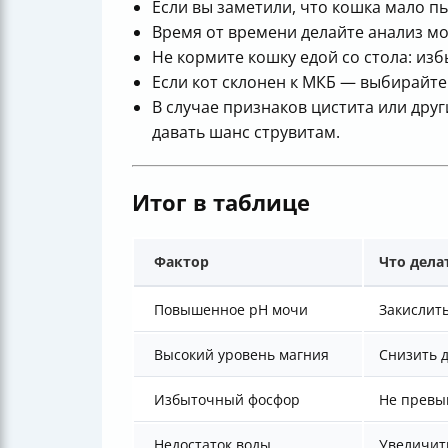
Если вы заметили, что кошка мало п
Время от времени делайте анализ м
Не кормите кошку едой со стола: из
Если кот склонен к МКБ — выбирайт
В случае признаков цистита или дру
давать шанс струвитам.
Итог в таблице
Фактор
Что дела
Повышенное рН мочи
Закислить
Высокий уровень магния
Снизить 
Избыточный фосфор
Не превы
Недостаток воды
Увеличит