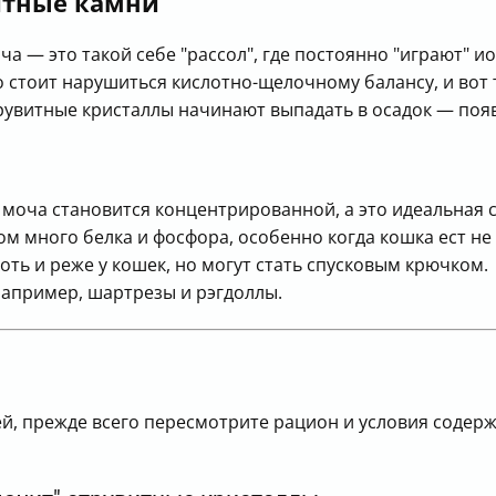
итные камни
а — это такой себе "рассол", где постоянно "играют" и
 стоит нарушиться кислотно-щелочному балансу, и вот 
трувитные кристаллы начинают выпадать в осадок — поя
моча становится концентрированной, а это идеальная 
 много белка и фосфора, особенно когда кошка ест не 
ь и реже у кошек, но могут стать спусковым крючком.
апример, шартрезы и рэгдоллы.
й, прежде всего пересмотрите рацион и условия содерж