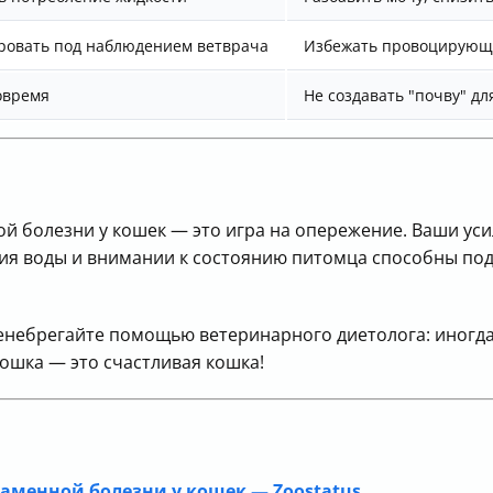
ровать под наблюдением ветврача
Избежать провоцирующ
овремя
Не создавать "почву" дл
 болезни у кошек — это игра на опережение. Ваши уси
я воды и внимании к состоянию питомца способны под
 пренебрегайте помощью ветеринарного диетолога: иногд
кошка — это счастливая кошка!
аменной болезни у кошек — Zoostatus