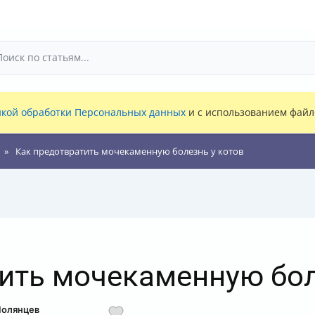
кой обработки Персональных данных
и с использованием файло
Как предотвратить мочекаменную болезнь у котов
ить мочекаменную бол
Полянцев