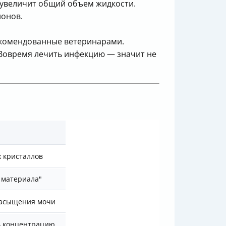
о увеличит общий объем жидкости.
ионов.
рекомендованные ветеринарами.
 Вовремя лечить инфекцию — значит не
 кристаллов
 материала"
асыщения мочи
ь концентрацию