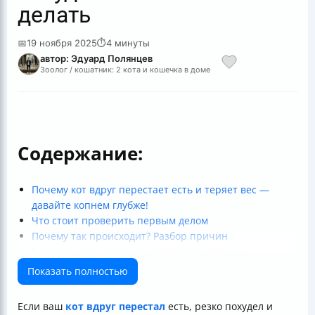
делать
📅
19 ноября 2025
⏱
4 минуты
автор: Эдуард Полянцев
Зоолог / кошатник: 2 кота и кошечка в доме
Содержание:
Почему кот вдруг перестает есть и теряет вес —
давайте копнем глубже!
Что стоит проверить первым делом
Почему так происходит? Разбор причин
Как поставить диагноз: что делать хозяину
Что делать хозяину дома прямо сейчас
Показать полностью
Когда игра — лучший индикатор здоровья
Итог
Если ваш
кот вдруг перестал
есть, резко похудел и
Полезные ссылки