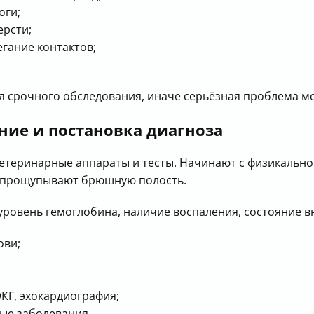
оги;
ерсти;
егание контактов;
я срочного обследования, иначе серьёзная проблема мо
ние и постановка диагноза
ветеринарные аппараты и тесты. Начинают с физикальн
е, прощупывают брюшную полость.
 уровень гемоглобина, наличие воспаления, состояние в
ови;
КГ, эхокардиография;
ые заболевания.