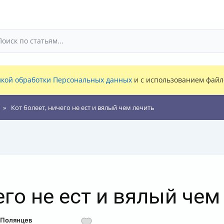
кой обработки Персональных данных
и с использованием файло
Кот болеет, ничего не ест и вялый чем лечить
его не ест и вялый чем
 Полянцев