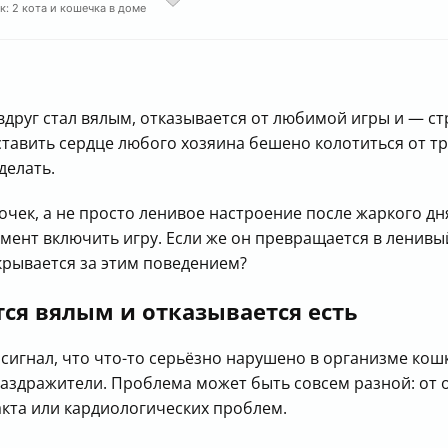
к: 2 кота и кошечка в доме
друг стал вялым, отказывается от любимой игры и — ст
заставить сердце любого хозяина бешено колотиться от т
делать.
очек, а не просто ленивое настроение после жаркого дн
мент включить игру. Если же он превращается в ленивы
крывается за этим поведением?
тся вялым и отказывается есть
 сигнал, что что-то серьёзно нарушено в организме кошк
 раздражители. Проблема может быть совсем разной: от
кта или кардиологических проблем.