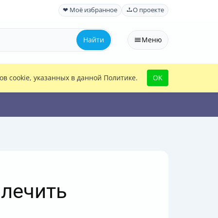
❤ Моё избранное
О проекте
Найти
Меню
в cookie, указанных в данной Политике.
OK
 лечить