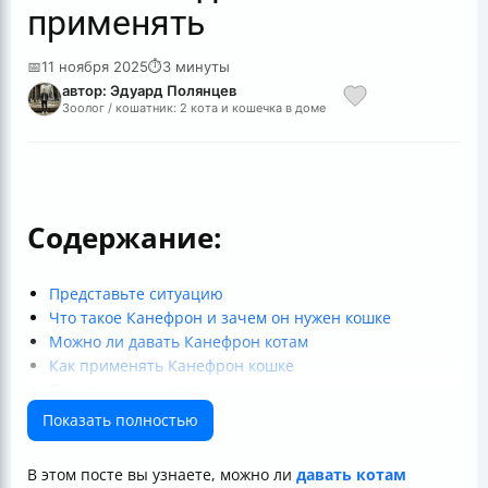
применять
📅
11 ноября 2025
⏱
3 минуты
автор: Эдуард Полянцев
Зоолог / кошатник: 2 кота и кошечка в доме
Содержание:
Представьте ситуацию
Что такое Канефрон и зачем он нужен кошке
Можно ли давать Канефрон котам
Как применять Канефрон кошке
Практические советы
Что еще важно знать
Показать полностью
Немного о составе и эффективности
Итог
В этом посте вы узнаете, можно ли
давать котам
Полезные ссылки