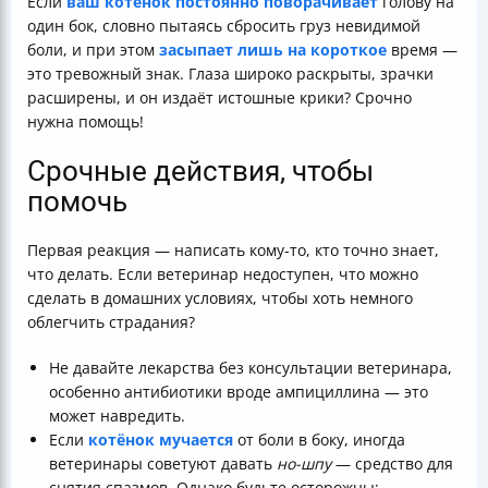
Если
ваш котёнок постоянно поворачивает
голову на
один бок, словно пытаясь сбросить груз невидимой
боли, и при этом
засыпает лишь на короткое
время —
это тревожный знак. Глаза широко раскрыты, зрачки
расширены, и он издаёт истошные крики? Срочно
нужна помощь!
Срочные действия, чтобы
помочь
Первая реакция — написать кому-то, кто точно знает,
что делать. Если ветеринар недоступен, что можно
сделать в домашних условиях, чтобы хоть немного
облегчить страдания?
Не давайте лекарства без консультации ветеринара,
особенно антибиотики вроде ампициллина — это
может навредить.
Если
котёнок мучается
от боли в боку, иногда
ветеринары советуют давать
но-шпу
— средство для
снятия спазмов. Однако будьте осторожны: