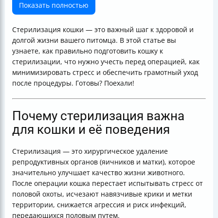
Особенности ухода за кошкой после стерилизации
Показать полностью
Как распознать осложнения и когда обращаться к
ветеринару
Стерилизация кошки — это важный шаг к здоровой и
Когда лучше стерилизовать кошку
долгой жизни вашего питомца. В этой статье вы
Итоговая таблица подготовки и ухода
узнаете, как правильно подготовить кошку к
Полезные ссылки
стерилизации, что нужно учесть перед операцией, как
минимизировать стресс и обеспечить грамотный уход
после процедуры. Готовы? Поехали!
Почему стерилизация важна
для кошки и её поведения
Стерилизация — это хирургическое удаление
репродуктивных органов (яичников и матки), которое
значительно улучшает качество жизни животного.
После операции кошка перестает испытывать стресс от
половой охоты, исчезают навязчивые крики и метки
территории, снижается агрессия и риск инфекций,
передающихся половым путем.