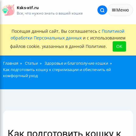
Ksks-xtf.ru
Меню
Все, что нужно знать о вашей кошке
Посещая данный сайт, Вы соглашаетесь с
Политикой
обработки Персональных данных
и с использованием
файлов cookie, указанных в данной Политике.
OK
Главная
Статьи
Здоровье и благополучие кошки
Как подготовить кошку к стерилизации и обеспечить ей
комфортный уход
Как подготовить кошку к