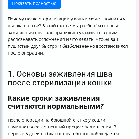
операции
Показать полностью
5. Профилактика и дополнительные советы
Итог: что нужно помнить владельцу кошки?
Почему после стерилизации у кошки может появиться
шишка на шве? В этой статье мы разберём основы
заживления шва, как правильно ухаживать за ним,
распознавать осложнения и что делать, чтобы ваш
пушистый друг быстро и безболезненно восстановился
после операции.
1. Основы заживления шва
после стерилизации кошки
Какие сроки заживления
считаются нормальными?
После операции на брюшной стенке у кошки
начинается естественный процесс заживления. В
первые 5 дней в области шва обычно наблюдается