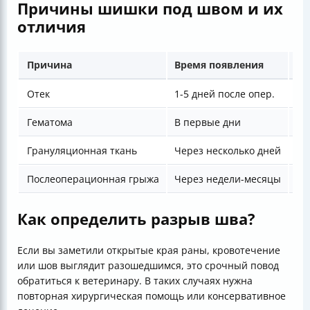
Причины шишки под швом и их
отличия
Причина
Время появления
Вн
Отек
1-5 дней после опер.
Мя
Гематома
В первые дни
Си
Грануляционная ткань
Через несколько дней
Ма
Послеоперационная грыжа
Через недели-месяцы
Ши
Как определить разрыв шва?
Если вы заметили открытые края раны, кровотечение
или шов выглядит разошедшимся, это срочный повод
обратиться к ветеринару. В таких случаях нужна
повторная хирургическая помощь или консервативное