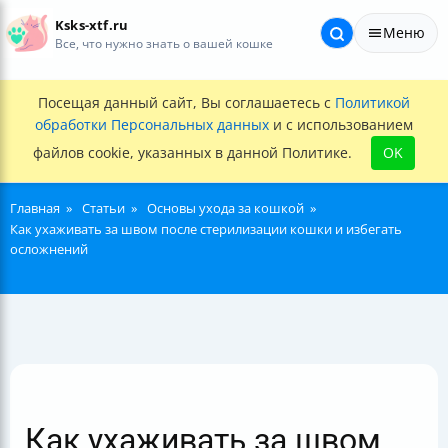
Ksks-xtf.ru
Меню
Все, что нужно знать о вашей кошке
Посещая данный сайт, Вы соглашаетесь с
Политикой
обработки Персональных данных
и с использованием
файлов cookie, указанных в данной Политике.
OK
Главная
Статьи
Основы ухода за кошкой
Как ухаживать за швом после стерилизации кошки и избегать
осложнений
Как ухаживать за швом