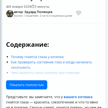
📅
9 января 2026
⏱
3 минуты
автор: Эдуард Полянцев
Зоолог / кошатник: 2 кота и кошечка в доме
Содержание:
Почему гноятся глаза у котенка
Как проверить состояние глаз и когда начинать
закапывать
Чем закапать глаза котенку при гноении
Практические советы, как закапать
Почему нельзя откладывать лечение и что будет если
Показать полностью
игнорировать
Кратко о безопасности и проверках
Представьте: вы замечаете, что у
вашего котенка
Подведём итог
гноятся глаза — краснота, слезотечение и что-то явно
не в порядке. Сердце щемит, хочется помочь, но чем же