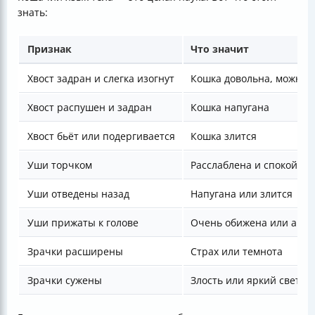
знать:
Признак
Что значит
Хвост задран и слегка изогнут
Кошка довольна, можно 
Хвост распушен и задран
Кошка напугана
Хвост бьёт или подергивается
Кошка злится
Уши торчком
Расслаблена и спокойна
Уши отведены назад
Напугана или злится
Уши прижаты к голове
Очень обижена или агре
Зрачки расширены
Страх или темнота
Зрачки сужены
Злость или яркий свет