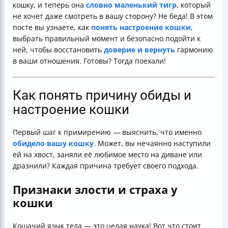
кошку, и теперь она
словно маленький тигр
, который
извинения
не хочет даже смотреть в вашу сторону? Не беда! В этом
Что делать, если кошка продолжает избегать или
посте вы узнаете, как
понять настроение кошки
,
проявляет агрессию
выбрать правильный момент и безопасно подойти к
Советы, чтобы избежать стрессовых ситуаций с
ней, чтобы восстановить
доверие и вернуть
гармонию
кошкой
в ваши отношения. Готовы? Тогда поехали!
Таблица: Что делать и чего избегать при
примирении с кошкой
Почему нельзя использовать валерьянку для
Как понять причину обиды и
примирения
настроение кошки
Заключение
Полезные ссылки
Первый шаг к примирению — выяснить, что именно
обидело вашу кошку
. Может, вы нечаянно наступили
ей на хвост, заняли её любимое место на диване или
дразнили? Каждая причина требует своего подхода.
Признаки злости и страха у
кошки
Кошачий язык тела — это целая наука! Вот что стоит