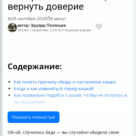
вернуть доверие
📅
26 сентября 2025
⏱
6 минут
автор: Эдуард Полянцев
Зоолог / кошатник: 2 кота и кошечка в доме
Содержание:
Как понять причину обиды и настроение кошки
Когда и как извиняться перед кошкой
Как правильно подойти к кошке, чтобы не испугать и
не поцарапала
Что делать при извинениях, чтобы кошка поняла
ваше сожаление
Показать полностью
Как лакомства и игры помогают восстановить
доверие
Ой-ой, случилась беда — вы случайно обидели свою
Как определить, что кошка готова принять