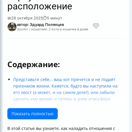
расположение
📅
28 октября 2025
⏱
5 минут
автор: Эдуард Полянцев
Зоолог / кошатник: 2 кота и кошечка в доме
Содержание:
Представьте себе… ваш кот прячется и не подаёт
признаков жизни. Кажется, будто вы наступили на
его хвост (а может, и на самом деле!), или забыли
уделить ему время, и теперь в доме атмосфера
натянута, как струна. Кошачья обида — штука
серьёзная. Как же распутать клубок недоразумений и
Показать полностью
вернуть коту настроение? Именно этот вопрос
мучает многих.
В этой статье вы узнаете, как наладить отношения с
Что могло расстроить кота?