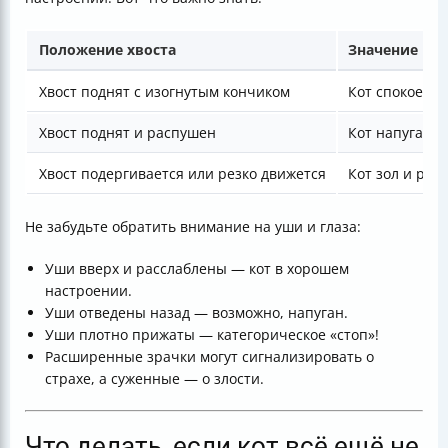
Положение хвоста
Значение
Хвост поднят с изогнутым кончиком
Кот спокоен и
Хвост поднят и распушен
Кот напуган
Хвост подергивается или резко движется
Кот зол и раз
Не забудьте обратить внимание на уши и глаза:
Уши вверх и расслаблены — кот в хорошем
настроении.
Уши отведены назад — возможно, напуган.
Уши плотно прижаты — категорическое «стоп»!
Расширенные зрачки могут сигнализировать о
страхе, а суженные — о злости.
Что делать, если кот всё ещё не