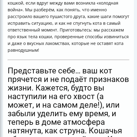
кошкой, если вдруг между вами возникла «холодная
Когда и как подойти — секреты успеха
война». Мы разберём, как понять, что именно
Примеры извинений для вашего кота
расстроило вашего пушистого друга, какие шаги помогут
Как понять, что кошка готова к примирению?
исправить ситуацию, и как не спугнуть кота в самый
Что делать, если кот всё ещё не хочет прощать?
ответственный момент. Приготовьтесь: мы расскажем
Пример идеального извинения
про язык тела кошки, проверенные способы извиниться
Итог
и даже о вкусных лакомствах, которые не оставят кота
Полезные ссылки
равнодушным!
Представьте себе… ваш кот
прячется и не подаёт признаков
жизни. Кажется, будто вы
наступили на его хвост (а
может, и на самом деле!), или
забыли уделить ему время, и
теперь в доме атмосфера
натянута, как струна. Кошачья