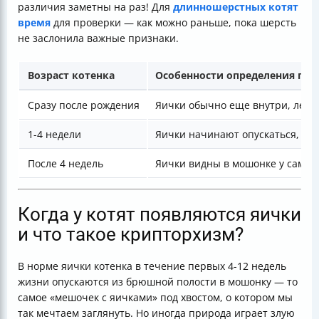
различия заметны на раз! Для
длинношерстных котят
время
для проверки — как можно раньше, пока шерсть
не заслонила важные признаки.
Возраст котенка
Особенности определения пол
Сразу после рождения
Яички обычно еще внутри, легк
1-4 недели
Яички начинают опускаться, фо
После 4 недель
Яички видны в мошонке у самцо
Когда у котят появляются яички
и что такое крипторхизм?
В норме яички котенка в течение первых 4-12 недель
жизни опускаются из брюшной полости в мошонку — то
самое «мешочек с яичками» под хвостом, о котором мы
так мечтаем заглянуть. Но иногда природа играет злую