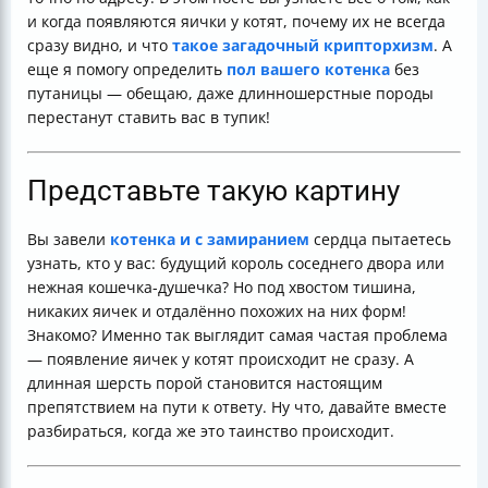
и когда появляются яички у котят, почему их не всегда
сразу видно, и что
такое загадочный крипторхизм
. А
еще я помогу определить
пол вашего котенка
без
путаницы — обещаю, даже длинношерстные породы
перестанут ставить вас в тупик!
Представьте такую картину
Вы завели
котенка и с замиранием
сердца пытаетесь
узнать, кто у вас: будущий король соседнего двора или
нежная кошечка-душечка? Но под хвостом тишина,
никаких яичек и отдалённо похожих на них форм!
Знакомо? Именно так выглядит самая частая проблема
— появление яичек у котят происходит не сразу. А
длинная шерсть порой становится настоящим
препятствием на пути к ответу. Ну что, давайте вместе
разбираться, когда же это таинство происходит.