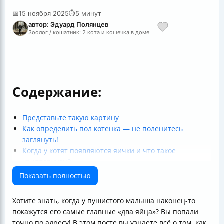
📅
15 ноября 2025
⏱
5 минут
автор: Эдуард Полянцев
Зоолог / кошатник: 2 кота и кошечка в доме
Содержание:
Представьте такую картину
Как определить пол котенка — не поленитесь
заглянуть!
Когда у котят появляются яички и что такое
крипторхизм?
Практические советы
Показать полностью
Что с половым созреванием и яичками у котов и
кошек?
Хотите знать, когда у пушистого малыша наконец-то
Итог
покажутся его самые главные «два яйца»? Вы попали
точно по адресу! В этом посте вы узнаете всё о том, как