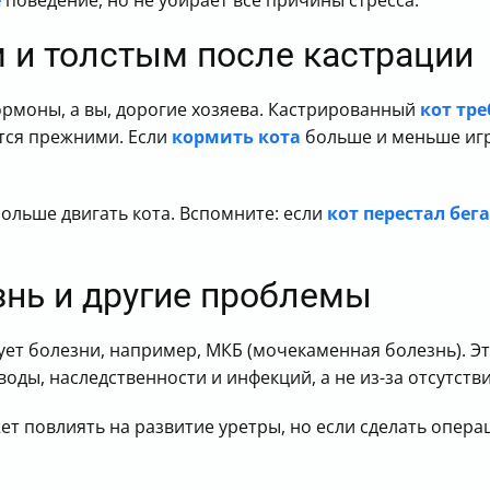
е
поведение, но не убирает все причины стресса.
м и толстым после кастрации
рмоны, а вы, дорогие хозяева. Кастрированный
кот тр
тся прежними. Если
кормить кота
больше и меньше игр
ольше двигать кота. Вспомните: если
кот перестал бег
нь и другие проблемы
ует болезни, например, МКБ (мочекаменная болезнь). Эт
воды, наследственности и инфекций, а не из-за отсутст
ет повлиять на развитие уретры, но если сделать опер