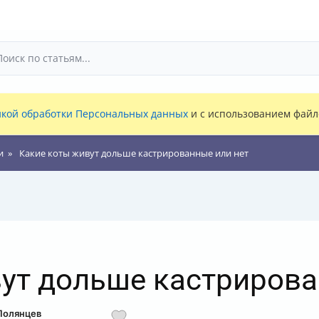
кой обработки Персональных данных
и с использованием файло
и
Какие коты живут дольше кастрированные или нет
ут дольше кастрирова
Полянцев