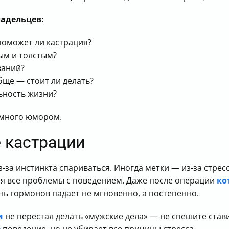
адельцев:
поможет ли кастрация?
ым и толстым?
ваний?
бще — стоит ли делать?
ьность жизни?
емного юмором.
 кастрации
з-за инстинкта спариваться. Иногда метки — из-за стрес
я все проблемы с поведением. Даже после операции
ко
ень гормонов падает не мгновенно, а постепенно.
и
не перестал делать «мужские дела» — не спешите став