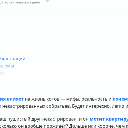
: 2 кота и кошечка в доме
е кастрации
облемы
ше
не охотник?
ия влияет
на жизнь котов — мифы, реальность и
почем
 некастрированных собратьев. Будет интересно, легко и
Ваш пушистый друг некастрирован, и он
метит квартир
А сколько он вообще проживёт? Дольше или короче, чем