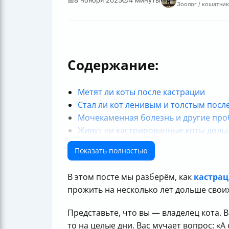
Зоолог / кошатник
Содержание:
Метят ли коты после кастрации
Стал ли кот ленивым и толстым посл
Мочекаменная болезнь и другие пр
Живут ли кастрированные коты доль
Правда ли, что кастрированный кот 
Показать полностью
Что с инстинктом и поведением
Полезные ссылки
В этом посте мы разберём, как
кастрац
прожить на несколько лет дольше своих
Представьте, что вы — владелец кота. 
то на целые дни. Вас мучает вопрос: «