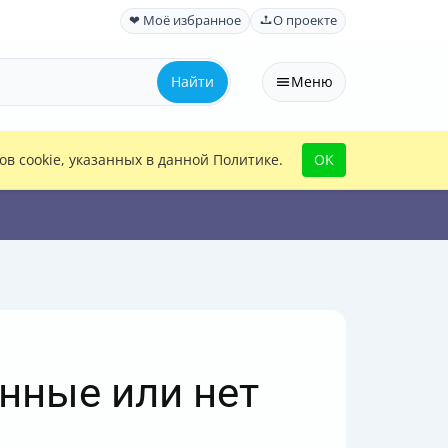
❤ Моё избранное
О проекте
Найти
Меню
в cookie, указанных в данной Политике.
OK
нные или нет