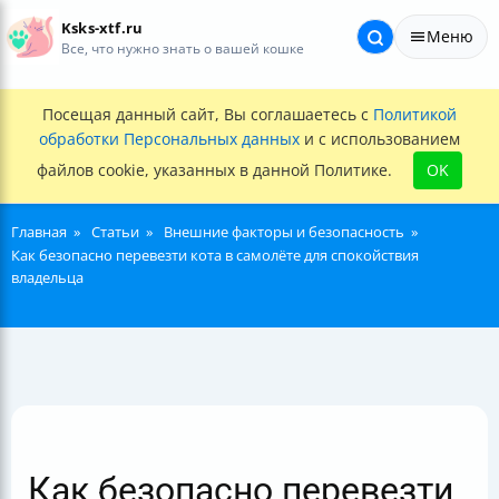
Ksks-xtf.ru
Меню
Все, что нужно знать о вашей кошке
Посещая данный сайт, Вы соглашаетесь с
Политикой
обработки Персональных данных
и с использованием
файлов cookie, указанных в данной Политике.
OK
Главная
Статьи
Внешние факторы и безопасность
Как безопасно перевезти кота в самолёте для спокойствия
владельца
Как безопасно перевезти