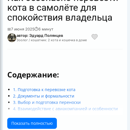
кота в самолёте для
спокойствия владельца
📅
7 июня 2025
⏱
6 минут
автор: Эдуард Полянцев
Зоолог / кошатник: 2 кота и кошечка в доме
Содержание:
1. Подготовка к перевозке кота
2. Документы и формальности
3. Выбор и подготовка переноски
4. Взаимодействие с авиакомпанией и особенности
перевозки
5. Прибытие и встреча в пункте назначения
Показать полностью
Итог: успешная перевозка кота — это реально!