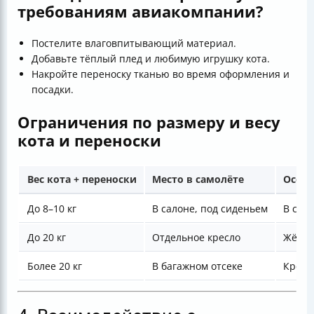
требованиям авиакомпании?
Постелите влаговпитывающий материал.
Добавьте тёплый плед и любимую игрушку кота.
Накройте переноску тканью во время оформления и
посадки.
Ограничения по размеру и весу
кота и переноски
Вес кота + переноски
Место в самолёте
Особе
До 8–10 кг
В салоне, под сиденьем
В сум
До 20 кг
Отдельное кресло
Жёстк
Более 20 кг
В багажном отсеке
Крепк