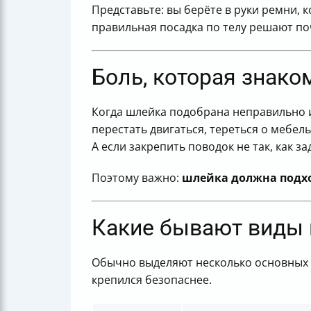
С какого возраста приучать кошку к 
Представьте: вы берёте в руки ремни, 
Как отвлечь кошку во время адаптац
правильная посадка по телу решают по
Как приучить кошку к шлейке с пом
Когда начинать прогулки на поводке
Боль, которая знак
Итоговая схема действий перед перв
Мини-шпаргалка для уверенного ста
Когда шлейка подобрана неправильно 
перестать двигаться, тереться о мебель
А если закрепить поводок не так, как з
Поэтому важно:
шлейка должна подхо
Какие бывают виды 
Обычно выделяют несколько основных к
крепился безопаснее.