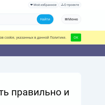
❤ Моё избранное
О проекте
Найти
Меню
в cookie, указанных в данной Политике.
OK
ть правильно и