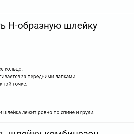
ть Н-образную шлейку
е кольцо.
гивается за передними лапками.
жной точке.
 шлейка лежит ровно по спине и груди.
ть шлейку-комбинезон