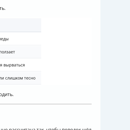
ть.
леды
сползает
ся вырваться
ли слишком тесно
одить.
но рассчитана так, чтобы поводок шёл