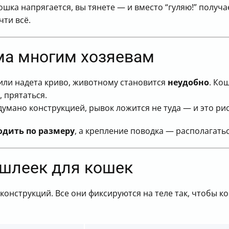
шлейке
кошка напрягается, вы тянете — и вместо “гуляю!” получ
ии
чти всё.
ощью лакомства
ома многим хозяевам
ой прогулкой
рта
или надета криво, животному становится
неудобно
. Ко
, прятаться.
адумано конструкцией, рывок ложится не туда — и это ри
дить по размеру
, а крепление поводка — располагать
шлеек для кошек
онструкций. Все они фиксируются на теле так, чтобы ко