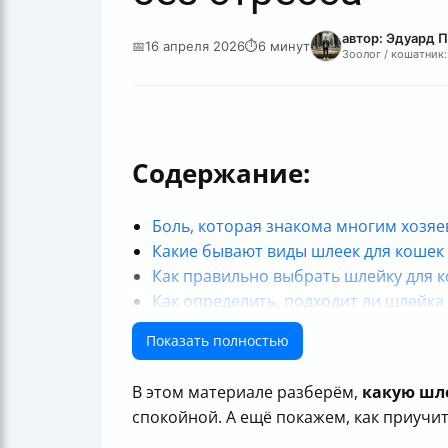
автор: Эдуард 
📅
16 апреля 2026
⏱
6 минут
Зоолог / кошатник:
Содержание:
Боль, которая знакома многим хозя
Какие бывают виды шлеек для кошек
Как правильно выбрать шлейку для 
Как определить, подходит ли шлейка
Почему поводок крепят к шлейке, а 
Показать полностью
Как правильно надеть шлейку-восьм
Как правильно надеть Н-образную ш
В этом материале разберём,
какую шл
Как правильно надеть шлейку-комби
спокойной. А ещё покажем, как приучи
Как правильно надеть V-образную ш