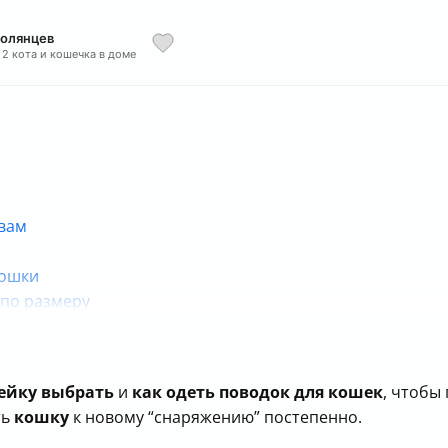
Полянцев
 2 кота и кошечка в доме
евам
кошки
 по размеру
не к ошейнику
ёрку
лейку
ейку выбрать
и
как одеть поводок для кошек
, чтобы
незон
ть
кошку
к новому “снаряжению” постепенно.
лейку