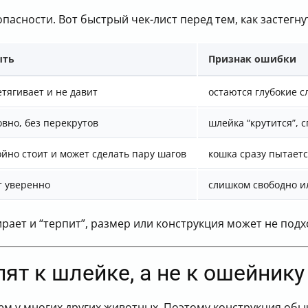
пасности. Вот быстрый чек-лист перед тем, как застегну
ыть
Признак ошибки
тягивает и не давит
остаются глубокие с
вно, без перекрутов
шлейка “крутится”, 
йно стоит и может сделать пару шагов
кошка сразу пытает
т уверенно
слишком свободно и
рает и “терпит”, размер или конструкция может не подх
ят к шлейке, а не к ошейнику
м у многих других животных. Поэтому конструкция обыч