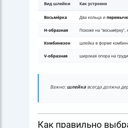
Вид шлейки
Как устроено
Восьмёрка
Два кольца и
перемыч
Н-образная
Похоже на “восьмёрку”,
Комбинезон
шлейка в форме комбин
V-образная
широкая опора на груд
Важно:
шлейка
всегда должна дер
Как правильно выбр