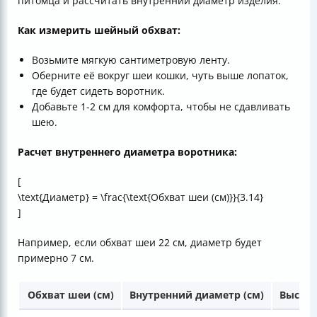
питомца и рассчитать внутренний диаметр изделия.
Как измерить шейный обхват:
Возьмите мягкую сантиметровую ленту.
Оберните её вокруг шеи кошки, чуть выше лопаток,
где будет сидеть воротник.
Добавьте 1-2 см для комфорта, чтобы не сдавливать
шею.
Расчет внутреннего диаметра воротника:
[
\text{Диаметр} = \frac{\text{Обхват шеи (см)}}{3.14}
]
Например, если обхват шеи 22 см, диаметр будет
примерно 7 см.
Обхват шеи (см)
Внутренний диаметр (см)
Высота