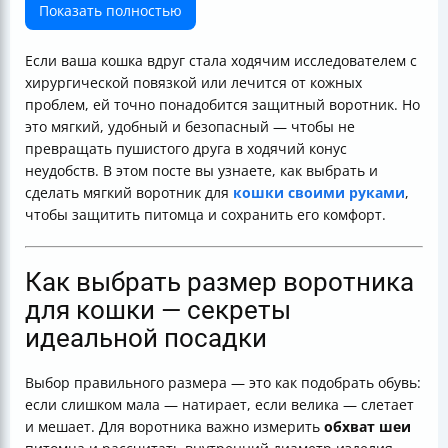
руками — пошаговая инструкция
Показать полностью
Как обеспечить безопасность и мобильность питомца
Что делать, если кошка пытается снять или
Если ваша кошка вдруг стала ходячим исследователем с
повредить воротник
хирургической повязкой или лечится от кожных
Покупной или самодельный — что выбрать?
проблем, ей точно понадобится защитный воротник. Но
Итоговая таблица выбора материала и конструкции
это мягкий, удобный и безопасный — чтобы не
воротника
превращать пушистого друга в ходячий конус
Полезные ссылки
неудобств. В этом посте вы узнаете, как выбрать и
сделать мягкий воротник для
кошки своими руками
,
чтобы защитить питомца и сохранить его комфорт.
Как выбрать размер воротника
для кошки — секреты
идеальной посадки
Выбор правильного размера — это как подобрать обувь:
если слишком мала — натирает, если велика — слетает
и мешает. Для воротника важно измерить
обхват шеи