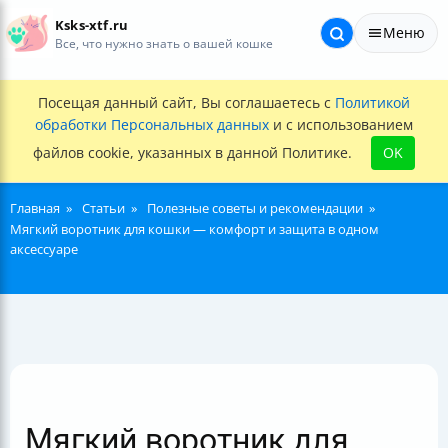
Ksks-xtf.ru
Меню
Все, что нужно знать о вашей кошке
Посещая данный сайт, Вы соглашаетесь с
Политикой
обработки Персональных данных
и с использованием
файлов cookie, указанных в данной Политике.
OK
Главная
Статьи
Полезные советы и рекомендации
Мягкий воротник для кошки — комфорт и защита в одном
аксессуаре
Мягкий воротник для