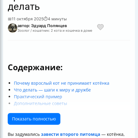
делать
📅
11 октября 2025
⏱
4 минуты
автор: Эдуард Полянцев
Зоолог / кошатник: 2 кота и кошечка в доме
Содержание:
Почему взрослый кот не принимает котёнка
Что делать — шаги к миру и дружбе
Практический пример
Дополнительные советы
Итог
Полезные ссылки
Показать полностью
Вы задумались
завести второго питомца
— котёнка,