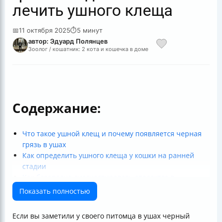
лечить ушного клеща
📅
11 октября 2025
⏱
5 минут
автор: Эдуард Полянцев
Зоолог / кошатник: 2 кота и кошечка в доме
Содержание:
Что такое ушной клещ и почему появляется черная
грязь в ушах
Как определить ушного клеща у кошки на ранней
стадии
Как безопасно диагностировать отодектоз в
домашних условиях
Показать полностью
Признаки осложнённой стадии отодектоза
Как правильно обрабатывать уши и шерсть кошки
Если вы заметили у своего питомца в ушах черный
Какие препараты эффективны для лечения