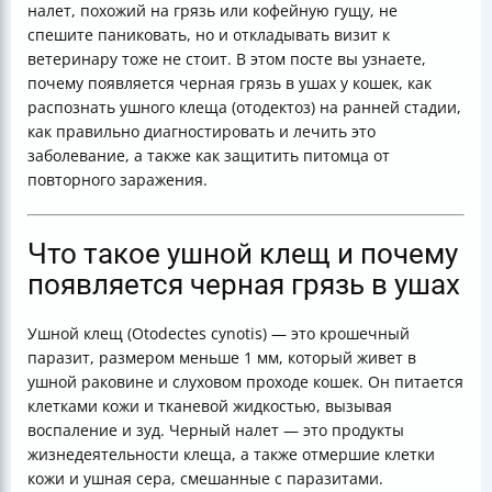
налет, похожий на грязь или кофейную гущу, не
отодектоза
спешите паниковать, но и откладывать визит к
Как предотвратить повторное заражение
ветеринару тоже не стоит. В этом посте вы узнаете,
Что делать при сильном зуде и повреждениях кожи
почему появляется черная грязь в ушах у кошек, как
Роль ветеринара и регулярный осмотр
распознать ушного клеща (отодектоз) на ранней стадии,
Таблица симптомов отодектоза у кошек
как правильно диагностировать и лечить это
Итог
заболевание, а также как защитить питомца от
Полезные ссылки
повторного заражения.
Что такое ушной клещ и почему
появляется черная грязь в ушах
Ушной клещ (Otodectes cynotis) — это крошечный
паразит, размером меньше 1 мм, который живет в
ушной раковине и слуховом проходе кошек. Он питается
клетками кожи и тканевой жидкостью, вызывая
воспаление и зуд. Черный налет — это продукты
жизнедеятельности клеща, а также отмершие клетки
кожи и ушная сера, смешанные с паразитами.