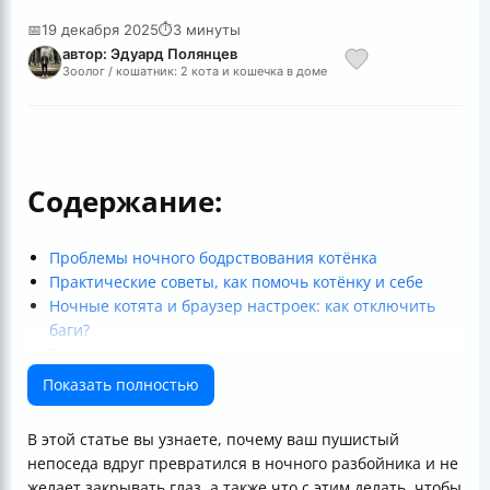
📅
19 декабря 2025
⏱
3 минуты
автор: Эдуард Полянцев
Зоолог / кошатник: 2 кота и кошечка в доме
Содержание:
Проблемы ночного бодрствования котёнка
Практические советы, как помочь котёнку и себе
Ночные котята и браузер настроек: как отключить
баги?
Заключение
Полезные ссылки
Показать полностью
В этой статье вы узнаете, почему ваш пушистый
непоседа вдруг превратился в ночного разбойника и не
желает закрывать глаз, а также что с этим делать, чтобы