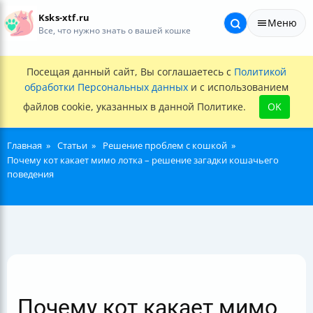
Ksks-xtf.ru
Меню
Все, что нужно знать о вашей кошке
Посещая данный сайт, Вы соглашаетесь с
Политикой
обработки Персональных данных
и с использованием
файлов cookie, указанных в данной Политике.
OK
Главная
Статьи
Решение проблем с кошкой
Почему кот какает мимо лотка – решение загадки кошачьего
поведения
Почему кот какает мимо