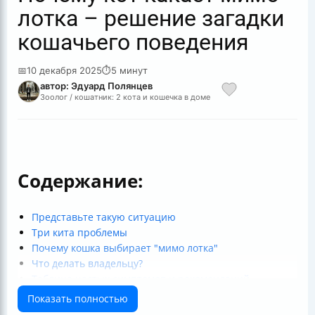
лотка – решение загадки
кошачьего поведения
📅
10 декабря 2025
⏱
5 минут
автор: Эдуард Полянцев
Зоолог / кошатник: 2 кота и кошечка в доме
Содержание:
Представьте такую ситуацию
Три кита проблемы
Почему кошка выбирает "мимо лотка"
Что делать владельцу?
Таблица частых симптомов и рекомендаций
В заключение
Показать полностью
Полезные ссылки