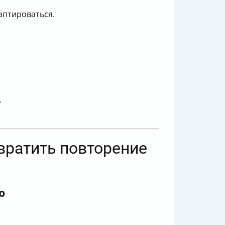
аптироваться.
.
твратить повторение
ю