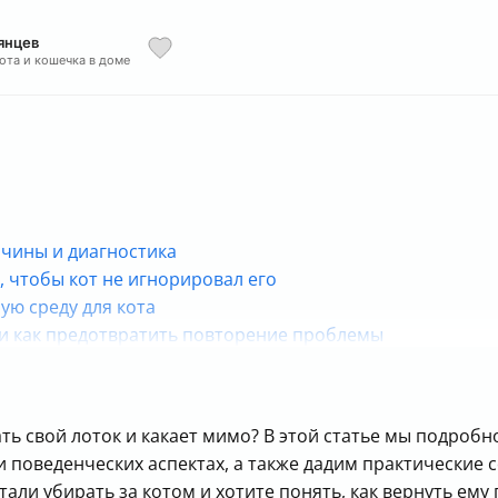
янцев
кота и кошечка в доме
ичины и диагностика
, чтобы кот не игнорировал его
ую среду для кота
 и как предотвратить повторение проблемы
к успеху
ть свой лоток и какает мимо? В этой статье мы подроб
и поведенческих аспектах, а также дадим практические
тали убирать за котом и хотите понять, как вернуть ем