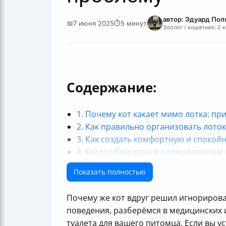
автор: Эдуард Пол
📅
7 июня 2025
⏱
5 минут
Зоолог / кошатник: 2 
Содержание:
1. Почему кот какает мимо лотка: пр
2. Как правильно организовать лоток
3. Как создать комфортную и спокойн
4. Когда обращаться к специалистам
Итог: терпение и понимание — ключ 
Показать полностью
Почему же кот вдруг решил игнорирова
поведения, разберёмся в медицинских 
туалета для вашего питомца. Если вы ус