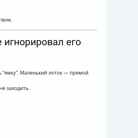
твом.
е игнорировал его
ь "ямку". Маленький лоток — прямой
че заходить.