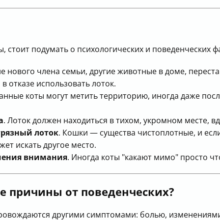
 стоит подумать о психологических и поведенческих ф
ие нового члена семьи, другие животные в доме, перест
 в отказе использовать лоток.
анные коты могут метить территорию, иногда даже посл
а
. Лоток должен находиться в тихом, укромном месте, в
грязный лоток
. Кошки — существа чистоплотные, и есл
ет искать другое место.
чения внимания
. Иногда коты "какают мимо" просто ч
е причины от поведенческих?
овождаются другими симптомами: болью, изменениями 