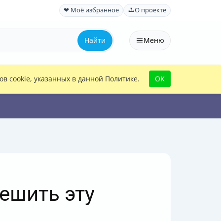
❤ Моё избранное
О проекте
Найти
Меню
в cookie, указанных в данной Политике.
OK
решить эту