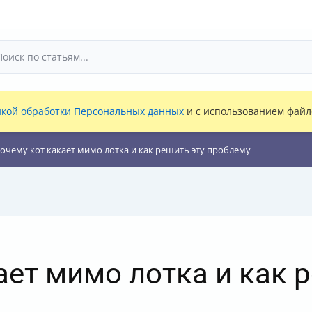
кой обработки Персональных данных
и с использованием файло
очему кот какает мимо лотка и как решить эту проблему
ает мимо лотка и как 