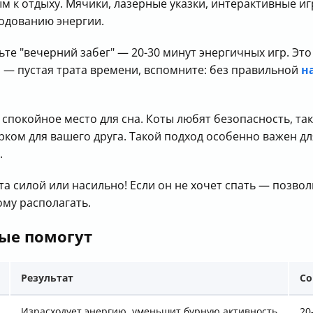
м к отдыху. Мячики, лазерные указки, интерактивные и
ходованию энергии.
оьте "вечерний забег" — 20-30 минут энергичных игр. Э
ра — пустая трата времени, вспомните: без правильной
н
 спокойное место для сна. Коты любят безопасность, та
ом для вашего друга. Такой подход особенно важен для 
.
ота силой или насильно! Если он не хочет спать — позво
ому располагать.
рые помогут
Результат
Со
Израсходует энергию, уменьшит бурную активность
20