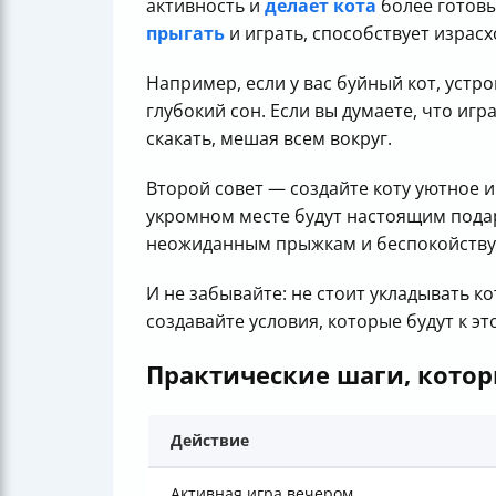
активность и
делает кота
более готовы
прыгать
и играть, способствует израс
Например, если у вас буйный кот, устр
глубокий сон. Если вы думаете, что иг
скакать, мешая всем вокруг.
Второй совет — создайте коту уютное и
укромном месте будут настоящим подарк
неожиданным прыжкам и беспокойству
И не забывайте: не стоит укладывать к
создавайте условия, которые будут к эт
Практические шаги, кото
Действие
Активная игра вечером