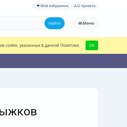
❤ Моё избранное
О проекте
Найти
Меню
в cookie, указанных в данной Политике.
OK
прыжков