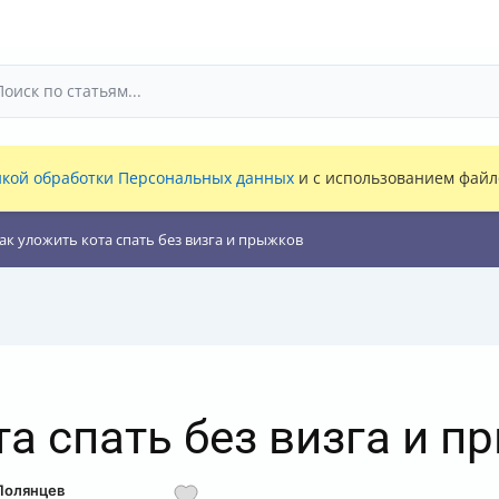
кой обработки Персональных данных
и с использованием файло
ак уложить кота спать без визга и прыжков
та спать без визга и 
Полянцев