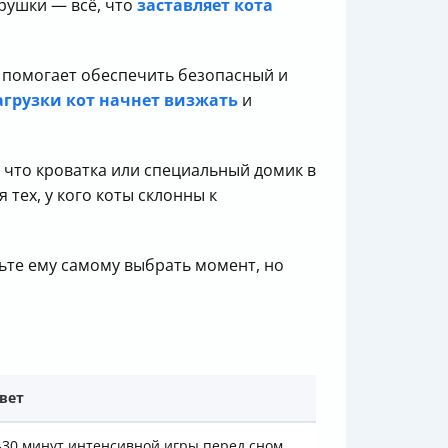
грушки — всё, что
заставляет кота
то помогает обеспечить безопасный и
агрузки кот начнет визжать
и
к что кроватка или специальный домик в
тех, у кого коты склонны к
льте ему самому выбрать момент, но
вет
-30 минут интенсивной игры перед сном