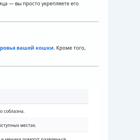
омца — вы просто укрепляете его
оровья вашей кошки
. Кроме того,
о соблазна.
оступных местах.
и мячики помогут развлечься.