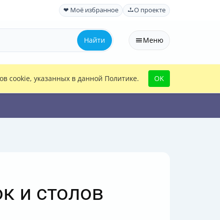
❤ Моё избранное
О проекте
Найти
Меню
в cookie, указанных в данной Политике.
OK
к и столов