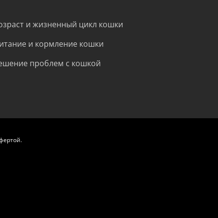
озраст и жизненный цикл кошки
итание и кормление кошки
ешение проблем с кошкой
фертой.