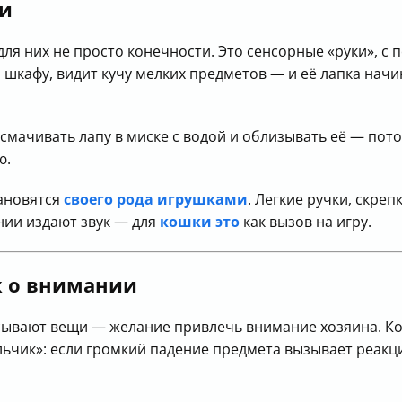
ми
для них не просто конечности. Это сенсорные «руки», с
и шкафу, видит кучу мелких предметов — и её лапка начи
мачивать лапу в миске с водой и облизывать её — пото
ю.
ановятся
своего рода игрушками
. Легкие ручки, скреп
нии издают звук — для
кошки это
как вызов на игру.
к о внимании
сывают вещи — желание привлечь внимание хозяина. Ко
ольчик»: если громкий падение предмета вызывает реак