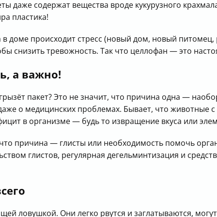
ты даже содержат вещества вроде кукурузного крахмал
ра пластика!
 в доме происходит стресс (новый дом, новый питомец, 
обы снизить тревожность. Так что целлофан — это наст
, а важно!
е грызёт пакет? Это не значит, что причина одна — наоб
даже о медицинских проблемах. Бывает, что животные с
ицит в организме — будь то извращение вкуса или элем
 что причина — глисты или необходимость помочь орган
ьством глистов, регулярная дегельминтизация и средст
сего
ящей ловушкой. Они легко рвутся и заглатываются, могу