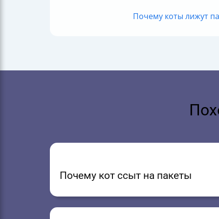
Почему коты лижут па
Пох
Почему кот ссыт на пакеты