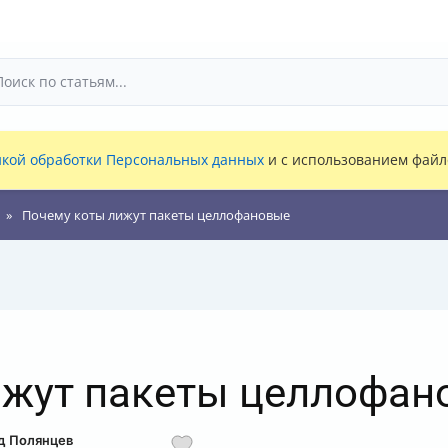
кой обработки Персональных данных
и с использованием файло
Почему коты лижут пакеты целлофановые
ижут пакеты целлофан
рд Полянцев