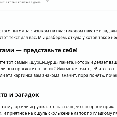
ик: 2 кота и кошечка в доме
стого питомца с языком на пластиковом пакете и задал
 этот текст для вас. Мы разберём, откуда у котов такое н
ами — представьте себе!
шите тот самый «шурш-шурш» пакета, который делает ва
если она проглотит пластик? Или может быть, ей что-то н
ли эта картинка вам знакома, значит, пора понять, поч
тв и загадок
то мусор или игрушка, это настоящее сенсорное приклю
, и приятное на ощупь скольжение лапок по гладкому пл