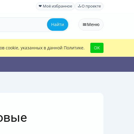
❤ Моё избранное
О проекте
Найти
Меню
в cookie, указанных в данной Политике.
OK
овые