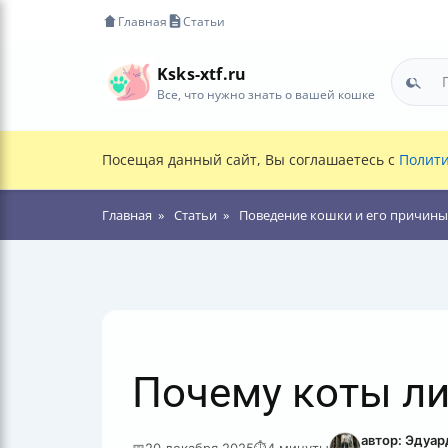
Главная
Статьи
Ksks-xtf.ru
Все, что нужно знать о вашей кошке
Посещая данный сайт, Вы соглашаетесь с
Полити
Главная
Статьи
Поведение кошки и его причины
Почему коты л
автор: Эдуа
📅
20 декабря 2025
⏱
4 минуты