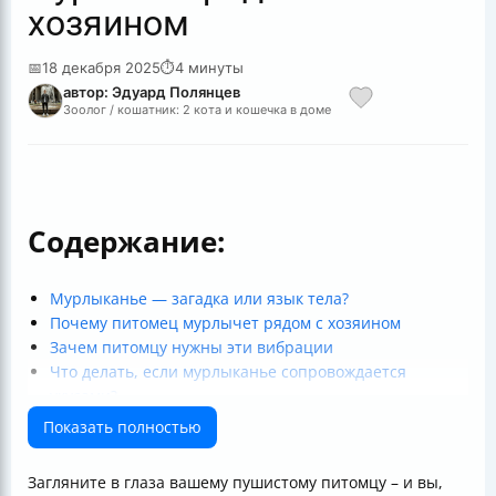
хозяином
📅
18 декабря 2025
⏱
4 минуты
автор: Эдуард Полянцев
Зоолог / кошатник: 2 кота и кошечка в доме
Содержание:
Мурлыканье — загадка или язык тела?
Почему питомец мурлычет рядом с хозяином
Зачем питомцу нужны эти вибрации
Что делать, если мурлыканье сопровождается
укусами?
Как понять настроение кошки по телу и звуку
Показать полностью
Итоги
Полезные ссылки
Загляните в глаза вашему пушистому питомцу – и вы,