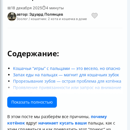
📅
18 декабря 2025
⏱
4 минуты
автор: Эдуард Полянцев
Зоолог / кошатник: 2 кота и кошечка в доме
Содержание:
Кошачьи “игры” с пальцами — это весело, но опасно
Запах еды на пальцах — магнит для кошачьих зубок
Прорезывание зубов — острая проблема для котёнка
Проявление привязанности или запрос на внимание
Перевозбуждение и стресс — причина неожиданных
укусов
Показать полностью
Таблица основных причин укусов и способы решения
Коротко о главном
В этом посте мы разберём все причины,
почему
котёнок
вдруг
начинает кусать ваши
пальцы, как с
этим справиться и как превратить этот “прикус” из