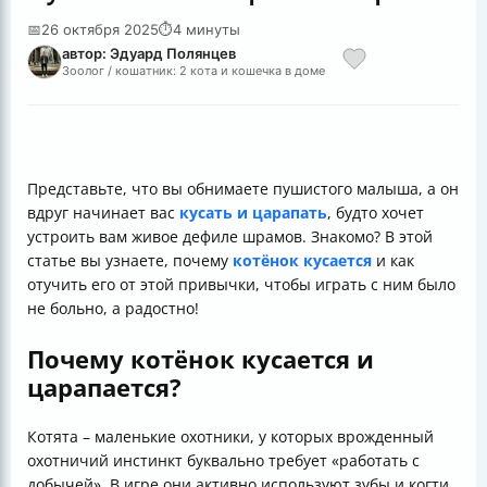
📅
26 октября 2025
⏱
4 минуты
автор: Эдуард Полянцев
Зоолог / кошатник: 2 кота и кошечка в доме
Представьте, что вы обнимаете пушистого малыша, а он
вдруг начинает вас
кусать и царапать
, будто хочет
устроить вам живое дефиле шрамов. Знакомо? В этой
статье вы узнаете, почему
котёнок кусается
и как
отучить его от этой привычки, чтобы играть с ним было
не больно, а радостно!
Почему котёнок кусается и
царапается?
Котята – маленькие охотники, у которых врожденный
охотничий инстинкт буквально требует «работать с
добычей». В игре они активно используют зубы и когти