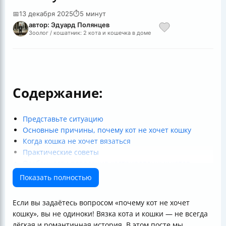
📅
13 декабря 2025
⏱
5 минут
автор: Эдуард Полянцев
Зоолог / кошатник: 2 кота и кошечка в доме
Содержание:
Представьте ситуацию
Основные причины, почему кот не хочет кошку
Когда кошка не хочет вязаться
Практические советы
Особенности поведения кастрированных котов
Смешной момент и жизненный пример
Показать полностью
Таблица проблем и решений
Итог
Если вы задаётесь вопросом «почему кот не хочет
Полезные ссылки
кошку», вы не одиноки! Вязка кота и кошки — не всегда
лёгкая и романтичная история. В этом посте мы