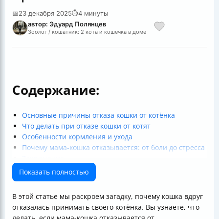
📅
23 декабря 2025
⏱
4 минуты
автор: Эдуард Полянцев
Зоолог / кошатник: 2 кота и кошечка в доме
Содержание:
Основные причины отказа кошки от котёнка
Что делать при отказе кошки от котят
Особенности кормления и ухода
Почему мама-кошка отказывается: от боли до стресса
Заключение
Полезные ссылки
Показать полностью
В этой статье мы раскроем загадку, почему кошка вдруг
отказалась принимать своего котёнка. Вы узнаете, что
делать, если мама-кошка отказывается от