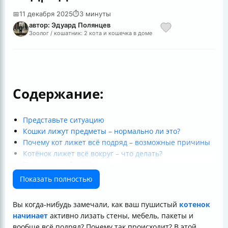
📅
11 декабря 2025
⏱
3 минуты
автор: Эдуард Полянцев
Зоолог / кошатник: 2 кота и кошечка в доме
Содержание:
Представьте ситуацию
Кошки лижут предметы – нормально ли это?
Почему кот лижет всё подряд – возможные причины
Котёнок лижет всё вокруг – что делать?
Практический лайфхак с кирпичом
Стресс у кота – часто забываемая причина
Показать полностью
Коротко и полезно: советы по питанию
Итог
Вы когда-нибудь замечали, как ваш пушистый
котенок
Полезные ссылки
начинает
активно лизать стены, мебель, пакеты и
вообще всё подряд? Почему так происходит? В этой