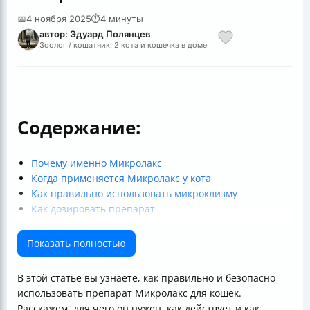
📅
4 ноября 2025
⏱
4 минуты
автор: Эдуард Полянцев
Зоолог / кошатник: 2 кота и кошечка в доме
Содержание:
Почему именно Микролакс
Когда применяется Микролакс у кота
Как правильно использовать микроклизму
Как дозировать препарат
Важные предупреждения
Побочные эффекты
Показать полностью
Практический совет
Заключение
В этой статье вы узнаете, как правильно и безопасно
Полезные ссылки
использовать препарат Микролакс для кошек.
Расскажем, для чего он нужен, как действует и как