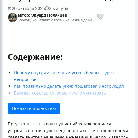
📅
20 октября 2025
⏱
3 минуты
автор: Эдуард Полянцев
Зоолог / кошатник: 2 кота и кошечка в доме
Содержание:
Почему внутримышечный укол в бедро — дело
непростое
Как правильно делать укол: пошаговая инструкция
Важные советы, которые нужно учитывать
Реальная ситуация: как это может пройти у вас дома
Немного о безопасности и дополнительных
Показать полностью
настройках
Таблица для быстрого ориентирования
Представьте, что ваш пушистый комок решился
устроить настоящую спецоперацию — и пришло время
сделать внутримышечную инъекцию в бедро. Казалось