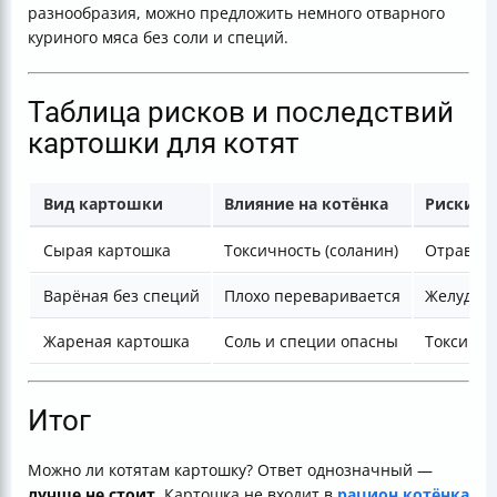
разнообразия, можно предложить немного отварного
куриного мяса без соли и специй.
Таблица рисков и последствий
картошки для котят
Вид картошки
Влияние на котёнка
Риски
Сырая картошка
Токсичность (соланин)
Отравлен
Варёная без специй
Плохо переваривается
Желудочн
Жареная картошка
Соль и специи опасны
Токсично
Итог
Можно ли котятам картошку? Ответ однозначный —
лучше не стоит
. Картошка не входит в
рацион котёнка