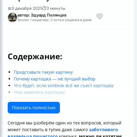
📅
3 декабря 2025
⏱
3 минуты
автор: Эдуард Полянцев
Зоолог / кошатник: 2 кота и кошечка в доме
Содержание:
Представьте такую картину
Почему картошка — не лучший выбор
Что будет, если котёнок всё же съест картошку
Чем заменить картошку
Таблица рисков и последствий картошки для котят
Итог
Показать полностью
Полезные ссылки
Сегодня мы разберём один из тех вопросов, который
может поставить в тупик даже самого
заботливого
владельца пушистого
комочка:
можно ли котятам