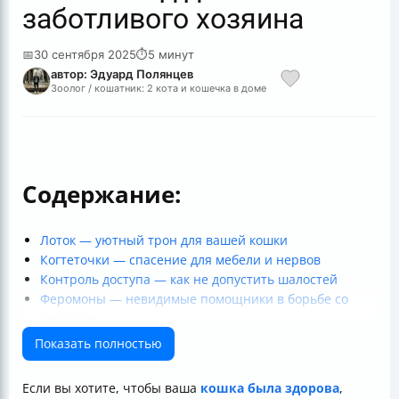
заботливого хозяина
📅
30 сентября 2025
⏱
5 минут
автор: Эдуард Полянцев
Зоолог / кошатник: 2 кота и кошечка в доме
Содержание:
Лоток — уютный трон для вашей кошки
Когтеточки — спасение для мебели и нервов
Контроль доступа — как не допустить шалостей
Феромоны — невидимые помощники в борьбе со
стрессом
Питание — основа здоровья и долголетия
Показать полностью
Уход за шерстью — меньше линьки, больше блеска
Зубы — не забываем про улыбку!
Если вы хотите, чтобы ваша
кошка была здорова
,
Ветеринар — лучший друг вашей кошки