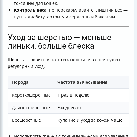
токсичны для кошек.
Контроль веса
: не перекармливайте! Лишний вес —
путь к диабету, артриту и сердечным болезням.
Уход за шерстью — меньше
линьки, больше блеска
Шерсть — визитная карточка кошки, и за ней нужен
регулярный уход.
Порода
Частота вычесывания
Ос
Короткошерстные
1 раз в неделю
Уда
Длинношерстные
Ежедневно
Пре
Бесшерстные
Купание и уход за кожей чаще
Кож
Используйте гребни с тонкими зубьями для удаления