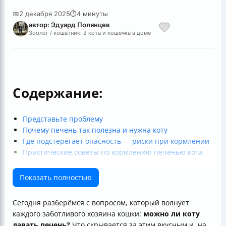
📅
2 декабря 2025
⏱
4 минуты
автор: Эдуард Полянцев
Зоолог / кошатник: 2 кота и кошечка в доме
Содержание:
Представьте проблему
Почему печень так полезна и нужна коту
Где подстерегает опасность — риски при кормлении
Практические советы по кормлению печенью кота
Как распознать проблему с печенью в рационе
Заключение — ваша ответственность за питомца
Показать полностью
Полезные ссылки
Сегодня разберёмся с вопросом, который волнует
каждого заботливого хозяина кошки:
можно ли коту
давать печень?
Что скрывается за этим вкусным и, на