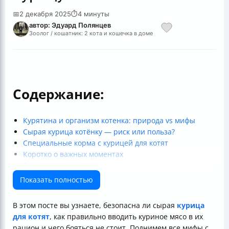
📅
2 декабря 2025
⏱
4 минуты
автор: Эдуард Полянцев
Зоолог / кошатник: 2 кота и кошечка в доме
Содержание:
Курятина и организм котенка: природа vs мифы
Сырая курица котёнку — риск или польза?
Специальные корма с курицей для котят
Коротко о важных моментах
Заключение
Показать полностью
В этом посте вы узнаете, безопасна ли сырая
курица
для котят
, как правильно вводить куриное мясо в их
рацион и чего бояться не стоит. Поднимем все мифы с