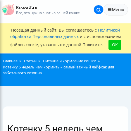
Ksks-xtf.ru
Меню
Все, что нужно знать о вашей кошке
Посещая данный сайт, Вы соглашаетесь с
Политикой
обработки Персональных данных
и с использованием
файлов cookie, указанных в данной Политике.
OK
Главная
Статьи
Питание и кормление кошки
Котенку 5 недель чем кормить – самый важный лайфхак для
заботливого хозяина
Котенку 5 недель чем