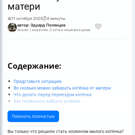
матери
📅
11 октября 2025
⏱
4 минуты
автор: Эдуард Полянцев
Зоолог / кошатник: 2 кота и кошечка в доме
Содержание:
Представьте ситуацию
Во сколько можно забирать котёнка от матери
Что делать перед переездом котёнка
Как правильно забрать котёнка
Питание и уход в первые дни
Ветеринарный осмотр и вакцинация
Показать полностью
Социализация котёнка
Когда можно выпускать котёнка на улицу
Вы только что решили стать хозяином милого котёнка?
Таблица возраста и ключевых событий для котёнка