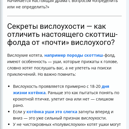
начинается настоящая драма с вопросом «определить
или не определить?»
Секреты вислоухости — как
отличить настоящего скоттиш-
фолда от «почти» вислоухого?
Вислоухие котята,
например породы скоттиш
-фолд,
имеют особенность — уши, которые прижаты к голове,
словно хотят послушать вас, а не улететь на поиски
приключений. Но важно помнить:
Вислоухость проявляется примерно с 18-20
дня
жизни котёнка
. Раньше это как пытаться понять по
крохотной птичке, улетит она или нет — слишком
рано.
Если у
котёнка уши это слегка
загнуты вперед и
вниз — это уже сильный признак вислоухости.
У не чистокровных «полувислоухих» котят ушки могут