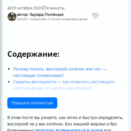
📅
29 октября 2025
⏱
4 минуты
автор: Эдуард Полянцев
Зоолог / кошатник: 2 кота и кошечка в доме
Содержание:
Почему понять, вислоухий котёнок или нет —
настоящая головоломка?
Секреты вислоухости — как отличить настоящего
скоттиш-фолда от «почти» вислоухого?
Откуда вообще берётся вислоухость?
Как не перепутать пол котёнка с определением
Показать полностью
вислоухости
Примеры из жизни
В этом посте вы узнаете, как легко и быстро определить,
Итоги
вислоухий ли у вас котёнок. Без лишней мороки и без
болезненных
попыток вглядываться в ушки
под