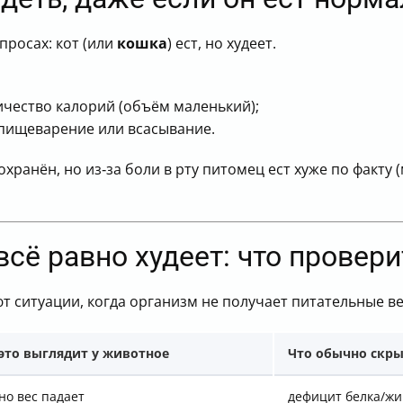
просах: кот (или
кошка
) ест, но худеет.
чество калорий (объём маленький);
 пищеварение или всасывание.
хранён, но из‑за боли в рту питомец ест хуже по факту 
всё равно худеет: что провер
т ситуации, когда организм не получает питательные ве
 это выглядит у
животное
Что обычно скры
 но вес падает
дефицит белка/ж