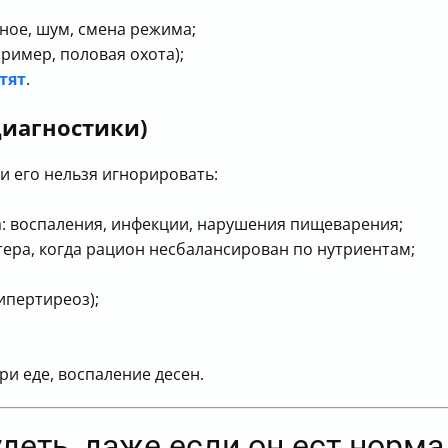
тное, шум, смена режима;
ример, половая охота);
тят
.
диагностики)
и его нельзя игнорировать:
: воспаления, инфекции, нарушения пищеварения;
тера, когда рацион несбалансирован по нутриентам;
ипертиреоз);
ри еде, воспаление десен.
деть, даже если он ест норм