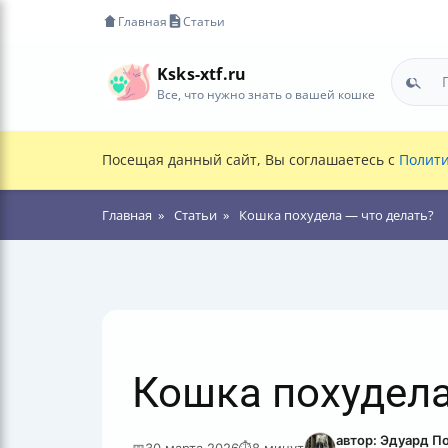
Главная
Статьи
Ksks-xtf.ru
Все, что нужно знать о вашей кошке
Посещая данный сайт, Вы соглашаетесь с
Полити
Главная
Статьи
Кошка похудела — что делать?
Кошка похудела
автор: Эдуард П
📅
30 марта 2026
⏱
8 минут