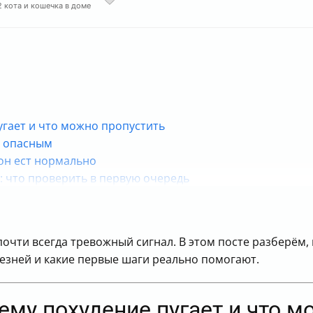
2 кота и кошечка в доме
угает и что можно пропустить
к опасным
 он ест нормально
т: что проверить в первую очередь
терю веса, даже когда кажется, что еды хватает
шечником = похудение
сильно «бьют» по весу
 почти всегда тревожный сигнал. В этом посте разберём
сердца и влияние на вес
езней и какие первые шаги реально помогают.
 вмешивается в аппетит
 похудела
етеринарному врачу
ему похудение пугает и что м