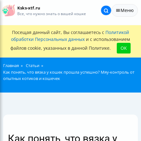
Ksks-xtf.ru
Меню
Все, что нужно знать о вашей кошке
Посещая данный сайт, Вы соглашаетесь с
Политикой
обработки Персональных данных
и с использованием
файлов cookie, указанных в данной Политике.
OK
Главная
Статьи
Как понять, что вязка у кошек прошла успешно? Мяу-контроль от
опытных котиков и кошечек
Как понять, что вязка у