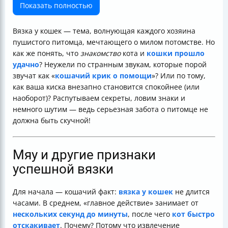
Важные советы для владельцев:
Показать полностью
Часто задаваемые вопросы (FAQ)
Чек-лист для успешной вязки кошек
Вязка у кошек — тема, волнующая каждого хозяина
пушистого питомца, мечтающего о милом потомстве. Но
как же понять, что
знакомство
кота и
кошки прошло
удачно
? Неужели по странным звукам, которые порой
звучат как «
кошачий крик о помощи
»? Или по тому,
как ваша киска внезапно становится спокойнее (или
наоборот)? Распутываем секреты, ловим знаки и
немного шутим — ведь серьезная забота о питомце не
должна быть скучной!
Мяу и другие признаки
успешной вязки
Для начала — кошачий факт:
вязка у кошек
не длится
часами. В среднем, «главное действие» занимает от
нескольких секунд до минуты
, после чего
кот быстро
отскакивает
. Почему? Потому что извлечение