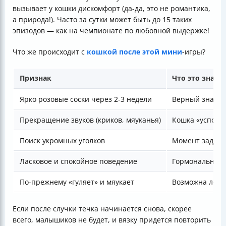
вызывает у кошки дискомфорт (да-да, это не романтика,
а природа!). Часто за сутки может быть до 15 таких
эпизодов — как на чемпионате по любовной выдержке!
Что же происходит с
кошкой после этой мини
-игры?
Признак
Что это значи
Ярко розовые соски через 2-3 недели
Верный знак б
Прекращение звуков (криков, мяуканья)
Кошка «успокои
Поиск укромных уголков
Момент задума
Ласковое и спокойное поведение
Гормональная 
По-прежнему «гуляет» и мяукает
Возможна ложн
Если после случки течка начинается снова, скорее
всего, малышиков не будет, и вязку придется повторить