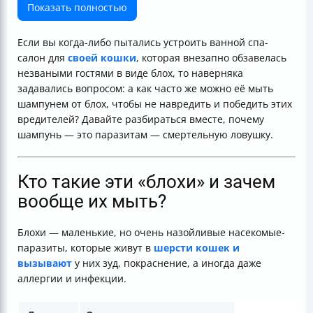
питомца
Показать полностью
А как насчет котят?
И... что делать, если кошка ненавидит воду?
Если вы когда-либо пытались устроить ванной спа-
Часто задаваемые вопросы
салон для
своей кошки
, которая внезапно обзавелась
Ваш чек-лист "Купаем кошку правильно"
незваными гостями в виде блох, то наверняка
задавались вопросом: а как часто же можно её мыть
шампунем от блох, чтобы не навредить и победить этих
вредителей? Давайте разбираться вместе, почему
шампунь — это паразитам — смертельную ловушку.
Кто такие эти «блохи» и зачем
вообще их мыть?
Блохи — маленькие, но очень назойливые насекомые-
паразиты, которые живут в
шерсти кошек и
вызывают
у них зуд, покраснение, а иногда даже
аллергии и инфекции.