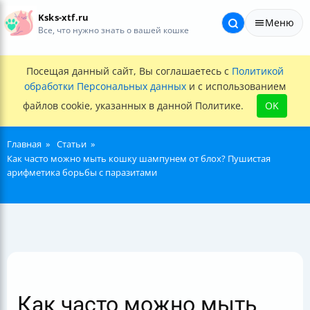
Ksks-xtf.ru
Меню
Все, что нужно знать о вашей кошке
Посещая данный сайт, Вы соглашаетесь с
Политикой
обработки Персональных данных
и с использованием
файлов cookie, указанных в данной Политике.
OK
Главная
Статьи
Как часто можно мыть кошку шампунем от блох? Пушистая
арифметика борьбы с паразитами
Как часто можно мыть