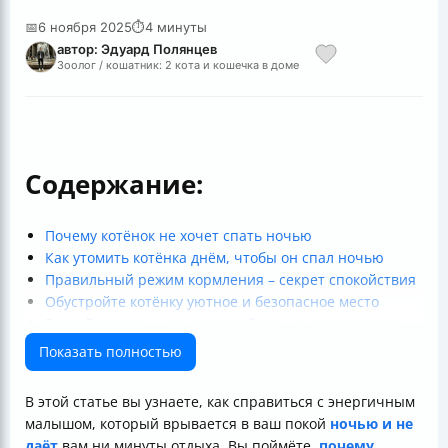
📅
6 ноября 2025
⏱
4 минуты
автор: Эдуард Полянцев
Зоолог / кошатник: 2 кота и кошечка в доме
Содержание:
Почему котёнок не хочет спать ночью
Как утомить котёнка днём, чтобы он спал ночью
Правильный режим кормления – секрет спокойствия
Обустройте котёнку уютное и безопасное место
Закройте дверь – не поддавайтесь на провокации
Игнорирование – важная часть воспитания
Показать полностью
Дополнительные советы
Итог
В этой статье вы узнаете, как справиться с энергичным
малышом, который врывается в ваш покой
ночью и не
даёт
вам ни минуты отдыха. Вы поймёте,
почему