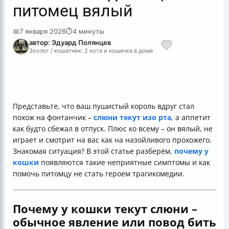
питомец вялый
📅
7 января 2026
⏱
4 минуты
автор: Эдуард Полянцев
Зоолог / кошатник: 2 кота и кошечка в доме
Представьте, что ваш пушистый король вдруг стал
похож на фонтанчик –
слюни текут изо рта
, а аппетит
как будто сбежал в отпуск. Плюс ко всему – он вялый, не
играет и смотрит на вас как на назойливого прохожего.
Знакомая ситуация? В этой статье разберём,
почему у
кошки
появляются такие неприятные симптомы и как
помочь питомцу не стать героем трагикомедии.
Почему у кошки текут слюни –
обычное явление или повод бить