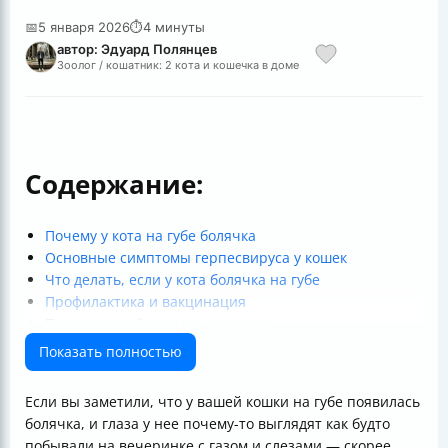
📅
5 января 2026
⏱
4 минуты
автор: Эдуард Полянцев
Зоолог / кошатник: 2 кота и кошечка в доме
Содержание:
Почему у кота на губе болячка
Основные симптомы герпесвируса у кошек
Что делать, если у кота болячка на губе
Профилактика и вакцинация
Практический пример из жизни
Итог
Показать полностью
Полезные ссылки
Если вы заметили, что у вашей кошки на губе появилась
болячка, и глаза у нее почему-то выглядят как будто
побывали на вечеринке с газом и слезами — скорее