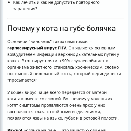
Как лечить и как не допустить повторного
заражения?
Почему у кота на губе болячка
Основной "виновник" таких симптомов —
герпесвирусный вирус FHV
. Он является основным
возбудителем инфекций верхних дыхательных путей у
кошек. Этот вирус почти в 90% случаев обитает в
организме животного, становясь хроническим, словно
постоянный нежеланный гость, который периодически
"просыпается".
У кошек вирус чаще всего передается от матери
котятам вместе со слюной. Вот почему у маленьких
котят симптомы проявляются очень ярко: у них
воспаляются глаза с гнойными выделениями,
появляются язвы на языке, губах и в ротовой полости.
Важно!
Болячка на губе — это зачастую один из