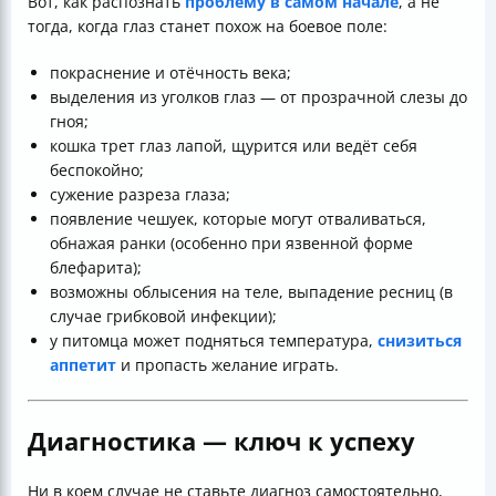
Вот, как распознать
проблему в самом начале
, а не
тогда, когда глаз станет похож на боевое поле:
покраснение и отёчность века;
выделения из уголков глаз — от прозрачной слезы до
гноя;
кошка трет глаз лапой, щурится или ведёт себя
беспокойно;
сужение разреза глаза;
появление чешуек, которые могут отваливаться,
обнажая ранки (особенно при язвенной форме
блефарита);
возможны облысения на теле, выпадение ресниц (в
случае грибковой инфекции);
у питомца может подняться температура,
снизиться
аппетит
и пропасть желание играть.
Диагностика — ключ к успеху
Ни в коем случае не ставьте диагноз самостоятельно,