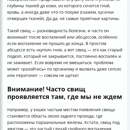
глубины тканей до кожи, из которого сочится гной,
кровь, а иногда даже что-то похуже (скажем, кусочки
отмерших тканей). Да-да, не самые приятные картины.
Такой свищ — разновидность болезни, и часто он
возникает после воспалений или абсцессов, особенно
если воспаление не прошло до конца. В простом
абсцессе есть «купол» гноя, а вот свищ — это как старый
подкоп, который не закрывается, постоянно воспалён и
не заживает. Если вовремя не вмешаться, проблема
может «разойтись» по организму и вызвать даже сепсис
или перитонит — совсем не шутки!
Внимание! Часто свищ
проявляется там, где мы не ждем
Например, у кошек частым местом появления свища
становится область около заднего прохода, где
расположены параанальные железы. Кстати, свищ под
хвостом — это частый случай гнойного воспаления